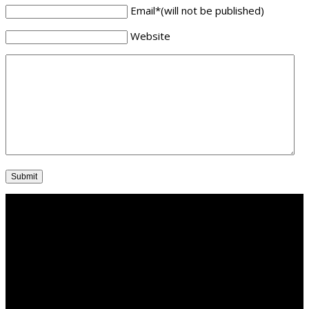
Email
*
(will not be published)
Website
Om klinikken
Vi kan tilbyde dig det bedste indenfor fodbehandling, og vi er
professionelle og statsautoriserede fodterapeuter. Vores
klinik ligger i centrum af det gamle Randers og er topmoderne.
Book din tid online allerede i dag!