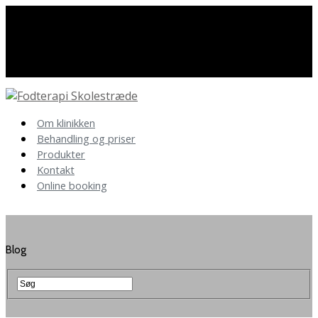
Har du spørgsmål så kontakt os
86 40 19 89
Om klinikken
Behandling og priser
Produkter
Kontakt
Online booking
Blog