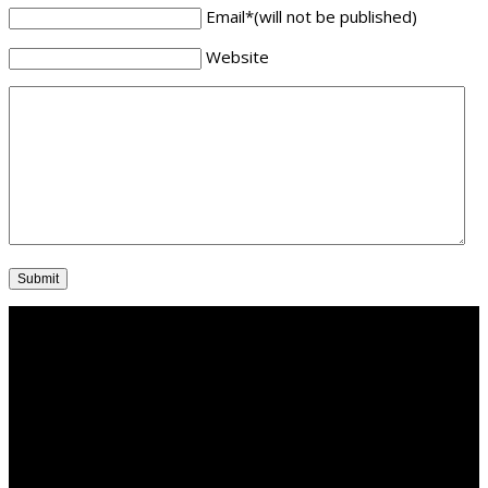
Email
*
(will not be published)
Website
Om klinikken
Vi kan tilbyde dig det bedste indenfor fodbehandling, og vi er
professionelle og statsautoriserede fodterapeuter. Vores
klinik ligger i centrum af det gamle Randers og er topmoderne.
Book din tid online allerede i dag!