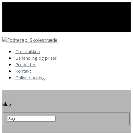
Har du spørgsmål så kontakt os
86 40 19 89
Om klinikken
Behandling og priser
Produkter
Kontakt
Online booking
Blog