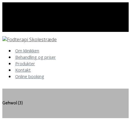
Har du spørgsmål så kontakt os
86 40 19 89
Om klinikken
Behandling og priser
Produkter
Kontakt
Online booking
Gehwol (3)