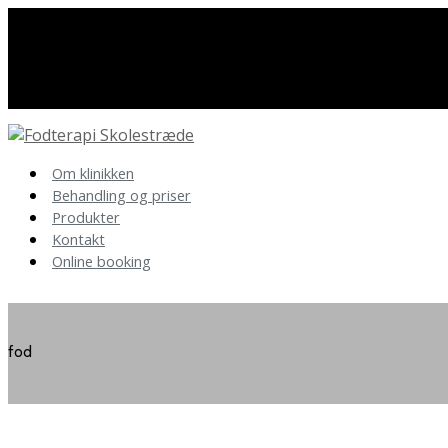
Har du spørgsmål så kontakt os
86 40 19 89
Om klinikken
Behandling og priser
Produkter
Kontakt
Online booking
fod