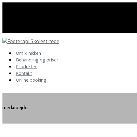
Har du spørgsmål så kontakt os
86 40 19 89
Om klinikken
Behandling og priser
Produkter
Kontakt
Online booking
medarbejder